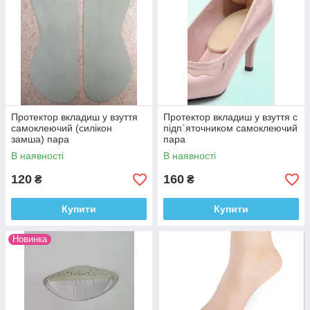
Протектор вкладиш у взуття
Протектор вкладиш у взуття c
самоклеючий (силікон
підп`яточником самоклеючий
замша) пара
пара
В наявності
В наявності
120
160
₴
₴
Купити
Купити
Новинка