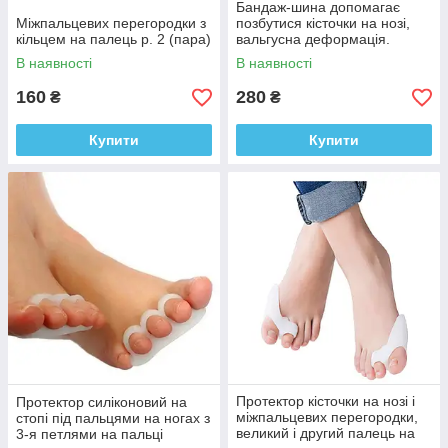
Бандаж-шина допомагає
Міжпальцевих перегородки з
позбутися кісточки на нозі,
кільцем на палець р. 2 (пара)
вальгусна деформація.
В наявності
В наявності
160
280
₴
₴
Купити
Купити
Протектор кісточки на нозі і
Протектор силіконовий на
міжпальцевих перегородки,
стопі під пальцями на ногах з
великий і другий палець на
3-я петлями на пальці