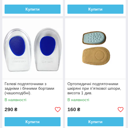
Купити
Купити
Гелеві подпяточники з
Ортопедичні подпяточники
задніми і бічними бортами
шкіряні при п'яткової шпори,
(чашоподібні).
висота 1 див.
В наявності
В наявності
290
160
₴
₴
Купити
Купити