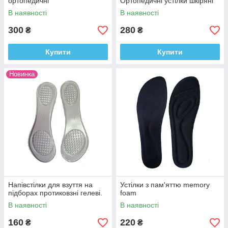
ортопедичні
Ортопедичні устілки шкіряні
В наявності
В наявності
300
280
₴
₴
Купити
Купити
Новинка
Напівстілки для взуття на
Устілки з пам'яттю memory
підборах протиковзні гелеві.
foam
В наявності
В наявності
160
220
₴
₴