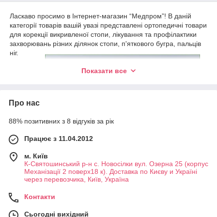
Ласкаво просимо в Інтернет-магазин “Медпром”! В даній
категорії товарів вашій увазі представлені ортопедичні товари
для корекції викривленої стопи, лікування та профілактики
захворювань різних ділянок стопи, п'яткового бугра, пальців
ніг.
Ортопед
Показати все
ичні
вироби
такого
Про нас
типу:
фік
88% позитивних з 8 відгуків за рік
сують
стопу
Працює з 11.04.2012
в
анато
м. Київ
мічно правильному положенні;
К-Святошинський р-н с. Новосілки вул. Озерна 25 (корпус
Механізації 2 поверх18 к). Доставка по Києву и Україні
коригують або запобігають різні деформації стопи;
через перевозчика, Київ, Україна
полегшують і прискорюють відновлення після травм,
Контакти
операцій та під час лікування захворювань стопи;
знижують навантаження на ноги, усувають біль і
Сьогодні вихідний