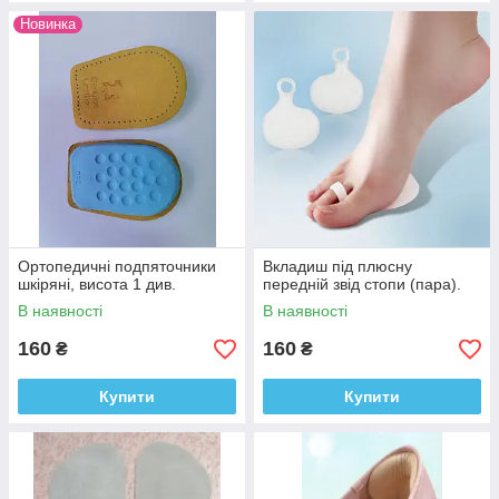
Новинка
Ортопедичні подпяточники
Вкладиш під плюсну
шкіряні, висота 1 див.
передній звід стопи (пара).
В наявності
В наявності
160
160
₴
₴
Купити
Купити