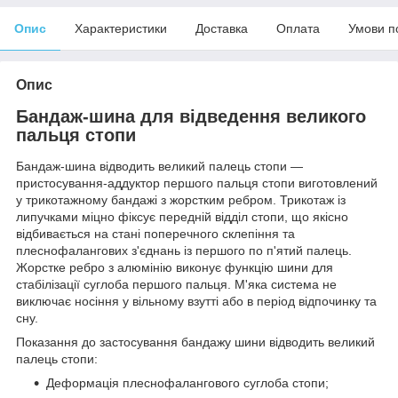
Опис
Характеристики
Доставка
Оплата
Умови п
Опис
Бандаж-шина для відведення великого
пальця стопи
Бандаж-шина відводить великий палець стопи —
пристосування-аддуктор першого пальця стопи виготовлений
у трикотажному бандажі з жорстким ребром. Трикотаж із
липучками міцно фіксує передній відділ стопи, що якісно
відбивається на стані поперечного склепіння та
плеснофалангових з'єднань із першого по п'ятий палець.
Жорстке ребро з алюмінію виконує функцію шини для
стабілізації суглоба першого пальця. М'яка система не
виключає носіння у вільному взутті або в період відпочинку та
сну.
Показання до застосування бандажу шини відводить великий
палець стопи:
Деформація плеснофалангового суглоба стопи;