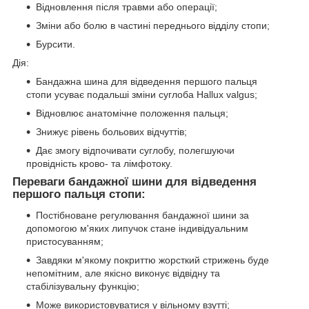
Відновлення після травми або операції;
Зміни або болю в частині переднього відділу стопи;
Бурсити.
Дія:
Бандажна шина для відведення першого пальця
стопи усуває подальші зміни суглоба Hallux valgus;
Відновлює анатомічне положення пальця;
Знижує рівень больових відчуттів;
Дає змогу відпочивати суглобу, полегшуючи
провідність крово- та лімфотоку.
Переваги бандажної шини для відведення
першого пальця стопи:
Постібноване регулювання бандажної шини за
допомогою м'яких липучок стане індивідуальним
пристосуванням;
Завдяки м'якому покриттю жорсткий стрижень буде
непомітним, але якісно виконує відвідну та
стабілізувальну функцію;
Може використовуватися у вільному взутті;