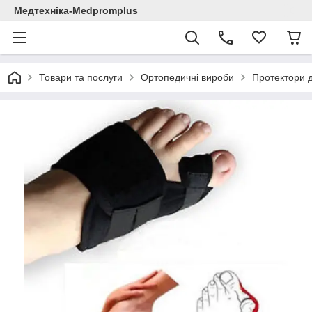
Медтехніка-Medpromplus
Товари та послуги
Ортопедичні вироби
Протектори д