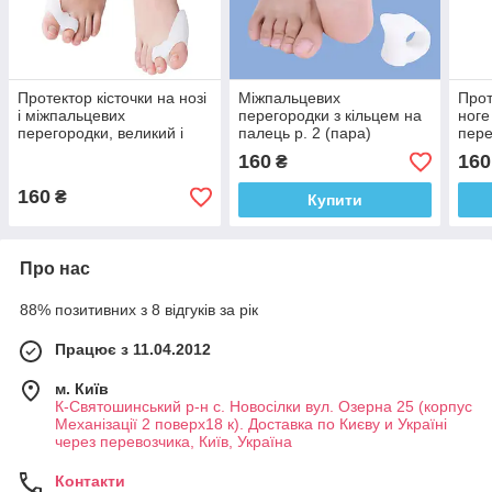
Протектор кісточки на нозі
Міжпальцевих
Прот
і міжпальцевих
перегородки з кільцем на
ноге
перегородки, великий і
палець р. 2 (пара)
пере
другий палець на нозі
пале
160
160
₴
(пара-2 шт.).
160
₴
Купити
Про нас
88% позитивних з 8 відгуків за рік
Працює з 11.04.2012
м. Київ
К-Святошинський р-н с. Новосілки вул. Озерна 25 (корпус
Механізації 2 поверх18 к). Доставка по Києву и Україні
через перевозчика, Київ, Україна
Контакти