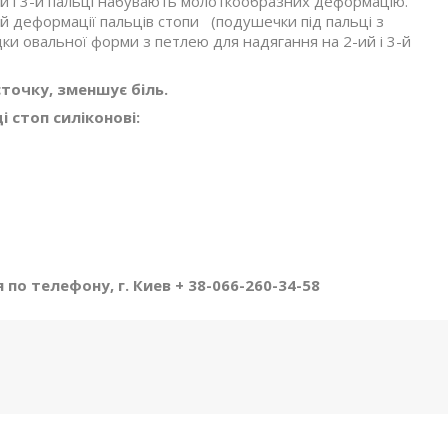
ий і 3-й пальці набувають молоткообразних деформацію.
 деформації пальців стопи (подушечки під пальці з
ки овальної форми з петлею для надягання на 2-ий і 3-й
точку, зменшує біль.
 стоп силіконові:
о телефону, г. Киев + 38-066-260-34-58