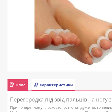
Опис
Характеристики
Перегородка під звід пальців на ногу 
При поперечному плоскостопості стоп дуже часто велики