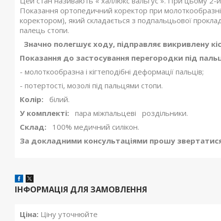
Цей стан називають « халлюкс вальгус ». При цьому 2-
Показання ортопедичний коректор при молоткообразній
коректором), який складається з подпальцьової проклад
палець стопи.
Значно полегшує ходу, підправляє викривлену кіс
Показання до застосування перегородки під пальці
- молоткообразна і кігтеподібні деформації пальців;
- потертості, мозолі під пальцями стопи.
Колір:
білий.
У комплекті:
пара міжпальцеві роздільники.
Склад:
100% медичний силікон.
За докладними консультаціями прошу звертатися п
ІНФОРМАЦІЯ ДЛЯ ЗАМОВЛЕННЯ
Ціна:
Ціну уточнюйте