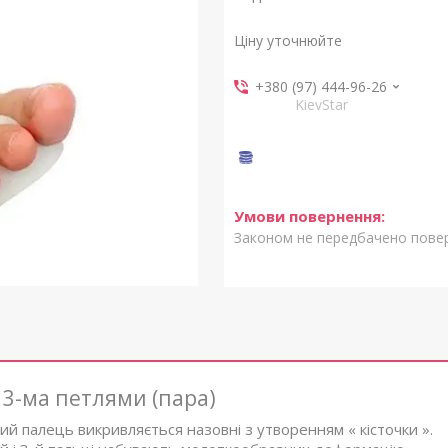
Ціну уточнюйте
+380 (97) 444-96-26
KievStar
Законом не передбачено повер
з 3-ма петлями (пара)
й палець викривляється назовні з утворенням « кісточки ».