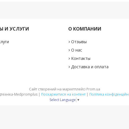
РЫ И УСЛУГИ
О КОМПАНИИ
слуги
Отзывы
О нас
Контакты
Доставка и оплата
Сайт створений на маркетплейсі
Prom.ua
Медтехніка-Medpromplus |
Поскаржитися на контент
|
Політика конфіденційн
Select Language
▼