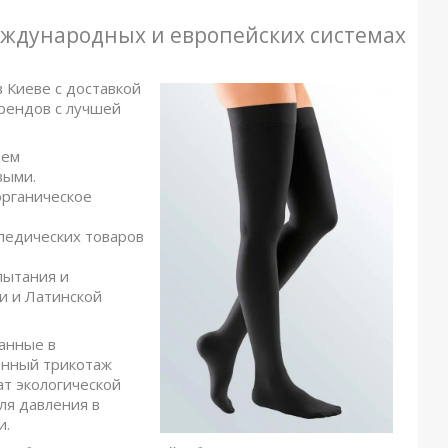
ждународных и европейских системах
 Киеве с доставкой
брендов с лучшей
ием
выми.
органическое
педических товаров
пытания и
 и Латинской
анные в
онный трикотаж
ат экологической
ля давления в
и.