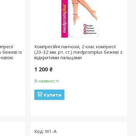
пресії
Компресійні панчохи, 2 клас компресії
s бежеві із
(23-32 мм. рт. ст.) medpromplus бежеві з
оновою
відкритими пальцями
1 200 ₴
В наявності
Купити
W1-A