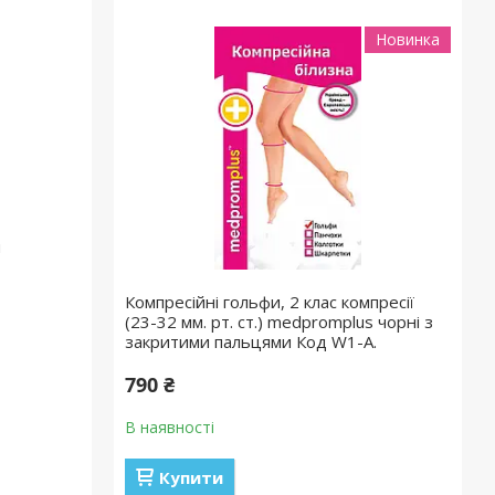
Новинка
я
Компресійні гольфи, 2 клас компресії
(23-32 мм. рт. ст.) medpromplus чорні з
закритими пальцями Код W1-A.
790 ₴
В наявності
Купити