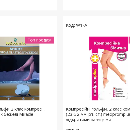
W1-A
Топ продаж
льфи 2 клас компресії,
Компресійні гольфи, 2 клас ком
к бежеві Miracle
(23-32 мм. рт. ст.) medpromplu
відкритими пальцями