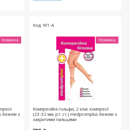
W1-A
Новинка
Новинка
пресії
Компресійні гольфи, 2 клас компресії
s бежеві з
(23-32 мм. рт. ст.) medpromplus бежеві з
закритими пальцями