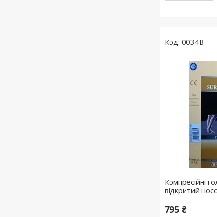
0034В
Компресійні го
відкритий носо
795 ₴