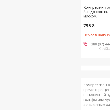
Компресійні го
San до коліна, 
миском.
795 ₴
Немає в наявно
+380 (97) 44
KievSta
Компрессионно
предотвращени
пониженной чу
гольфы или чу
заявленным ха