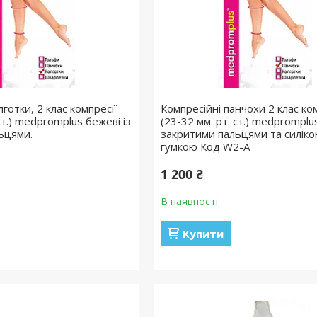
лготки, 2 клас компресії
Компресійні панчохи 2 клас ком
ст.) medpromplus бежеві із
(23-32 мм. рт. ст.) medpromplu
ьцями.
закритими пальцями та силік
гумкою Код W2-A
1 200 ₴
В наявності
Купити