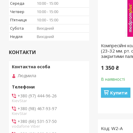
Середа
10:00
15:00
Четвер
10:00
15:00
Пʼятниця
10:00
15:00
Субота
Вихідний
Неділя
Вихідний
Компресійні ко
(23-32 мм. рт. 
КОНТАКТИ
закритими пал
1 350 ₴
Людмила
В наявності
Купити
+380 (97) 444-96-26
KievStar
+380 (98) 467-93-97
KievStar
+380 (66) 531-57-50
vodafone Viber
W2-A