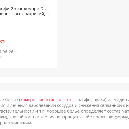
льфи 2 клас компре Dr.
чорні, носок закритий, з
сті
4-96-26
r
е белье (
компрессионные колготы
, гольфы, чулки) из меди
я и лечения заболеваний сосудов и снижения связанной с ни
вствительности и т.п. Хорошее белье определяет состав м
лки), способность изделия возвращать себе прежнюю форму,
рактеристикам.