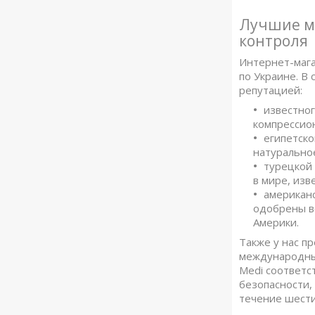
Лучшие м
контроля
Интернет-мага
по Украине. В
репутацией:
известног
компрессион
египетско
натурально
турецкой 
в мире, изв
американс
одобрены в
Америки.
Также у нас п
международных
Medi соответс
безопасности,
течение шести