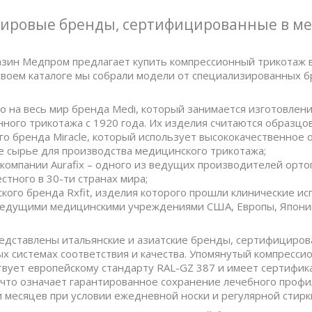
ировые бренды, сертифицированные в ме
зин Медпром предлагает купить компрессионный трикотаж в
 своем каталоге мы собрали модели от специализированных 
о на весь мир бренда Medi, который занимается изготовлен
ного трикотажа с 1920 года. Их изделия считаются образцо
го бренда Miracle, который использует высококачественное 
е сырье для производства медицинского трикотажа;
компании Aurafix – одного из ведущих производителей орто
естного в 30-ти странах мира;
кого бренда Rxfit, изделия которого прошли клинические ис
едущими медицинскими учреждениями США, Европы, Японии
редставлены итальянские и азиатские бренды, сертифициров
 системах соответствия и качества. Упомянутый компресси
твует европейскому стандарту RAL-GZ 387 и имеет сертифик
 что означает гарантированное сохранение лечебного профи
 месяцев при условии ежедневной носки и регулярной стирк