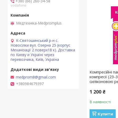
+380 (66) 260-34-58
vodafone
Медтехніка-Medpromplus
К-Святошинський р-н с.
Новосілки вул. Озерна 25 (корпус
Механізації 2 поверх18 к). Доставка
по Києву и Україні через
перевозчика, Київ, Україна
Компресійні па
компресії (23-32
medprom8@gmail.com
силіконовою р
+380984679397
1 200 ₴
В наявності
Купити