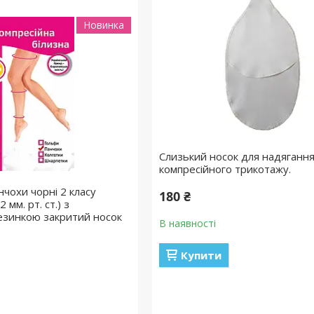
Новинка
Слизький носок для надяганн
компресійного трикотажу.
нчохи чорні 2 класу
180 ₴
 мм. рт. ст.) з
езинкою закритий носок
В наявності
Купити