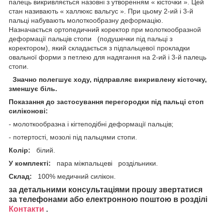
палець викривляється назовні з утворенням « кісточки ». Цей
стан називають « халлюкс вальгус ». При цьому 2-ий і 3-й
пальці набувають молоткообразну деформацію.
Назначається ортопедичний коректор при молоткообразной
деформації пальців стопи (подушечки під пальці з
коректором), який складається з підпальцевої прокладки
овальної форми з петлею для надягання на 2-ий і 3-й палець
стопи.
Значно полегшує ходу, підправляє викривлену кісточку,
зменшує біль.
Показання до застосування перегородки під пальці стоп
силіконові:
- молоткообразна і кігтеподібні деформації пальців;
- потертості, мозолі під пальцями стопи.
Колір:
білий.
У комплекті:
пара міжпальцеві роздільники.
Склад:
100% медичний силікон.
за детальними консультаціями прошу звертатися
за телефонами або електронною поштою в розділі
Контакти
.