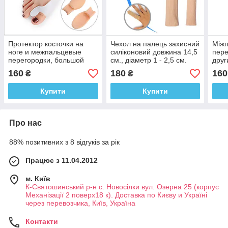
Протектор косточки на
Чехол на палець захисний
Між
ноге и межпальцевые
силіконовий довжина 14,5
пере
перегородки, большой
см., діаметр 1 - 2,5 см.
друг
палец на ноге (пара-2шт.).
розм
160
180
160
₴
₴
Купити
Купити
Про нас
88% позитивних з 8 відгуків за рік
Працює з 11.04.2012
м. Київ
К-Святошинський р-н с. Новосілки вул. Озерна 25 (корпус
Механізації 2 поверх18 к). Доставка по Києву и Україні
через перевозчика, Київ, Україна
Контакти