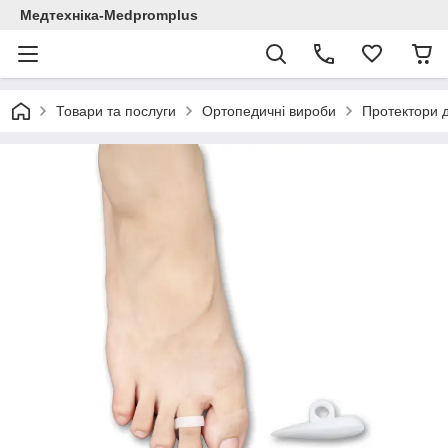
Медтехніка-Medpromplus
Товари та послуги
Ортопедичні вироби
Протектори д