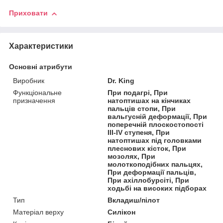
Приховати
Характеристики
Основні атрибути
Виробник
Dr. King
Функціональне
При подагрі, При
призначення
натоптишах на кінчиках
пальців стопи, При
вальгусній деформації, При
поперечній плоскостопості
III-IV ступеня, При
натоптишах під головками
плеснових кісток, При
мозолях, При
молоткоподібних пальцях,
При деформації пальців,
При ахіллобурсіті, При
ходьбі на високих підборах
Тип
Вкладиш/пілот
Матеріал верху
Силікон