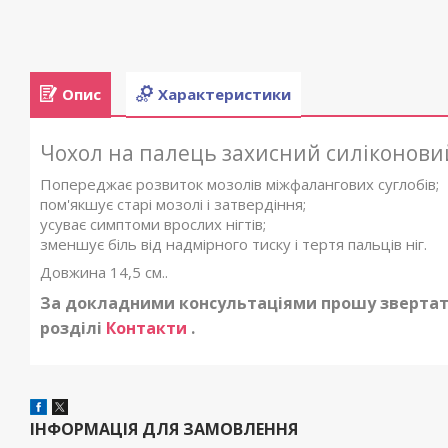
Опис
Характеристики
Чохол на палець захисний силіконовий д
Попереджає розвиток мозолів міжфалангових суглобів;
пом'якшує старі мозолі і затвердіння;
усуває симптоми врослих нігтів;
зменшує біль від надмірного тиску і тертя пальців ніг.
Довжина 14,5 см..
За докладними консультаціями прошу звертат
розділі
Контакти
.
ІНФОРМАЦІЯ ДЛЯ ЗАМОВЛЕННЯ