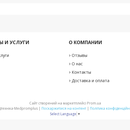
РЫ И УСЛУГИ
О КОМПАНИИ
слуги
Отзывы
О нас
Контакты
Доставка и оплата
Сайт створений на маркетплейсі
Prom.ua
Медтехніка-Medpromplus |
Поскаржитися на контент
|
Політика конфіденційн
Select Language
▼