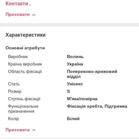
Контакти
.
Приховати
Характеристики
Основні атрибути
Виробник
Волинь
Країна виробник
Україна
Область фіксації
Попереково-крижовий
відділ
Стать
Унісекс
Розмір
S
Ступінь фіксації
М'яка/помірна
Функціональне
Фіксація хребта, Підтримка
призначення
Колір
Білий
Приховати