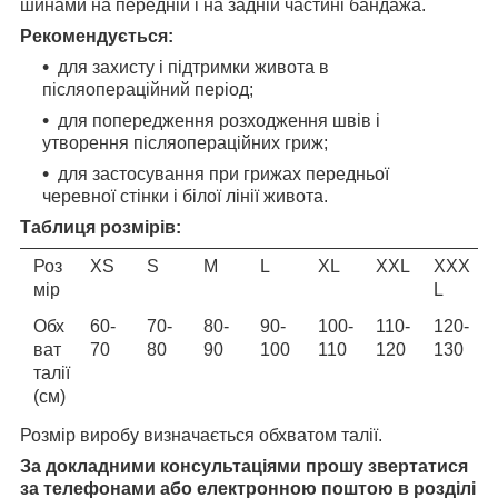
шинами на передній і на задній частині бандажа.
Рекомендується:
для захисту і підтримки живота в
післяопераційний період;
для попередження розходження швів і
утворення післяопераційних гриж;
для застосування при грижах передньої
черевної стінки і білої лінії живота.
Таблиця розмірів:
Роз
ХS
S
М
L
ХL
ХХL
ХХХ
мір
L
Обх
60-
70-
80-
90-
100-
110-
120-
ват
70
80
90
100
110
120
130
талії
(см)
Розмір виробу визначається обхватом талії.
За докладними консультаціями прошу звертатися
за телефонами або електронною поштою в розділі