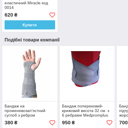
еластичний Miracle код
0014
620
₴
Купити
Подібні товари компанії
Бандаж на
Бандаж поперековий-
Банд
променевозап'ястний
крижовий висота 32 см. з
підт
суглоб з ребром
6 ребрами Medpromplus.
жорс
жорсткості медичний
реб
380
950
700
₴
₴
еластичний і