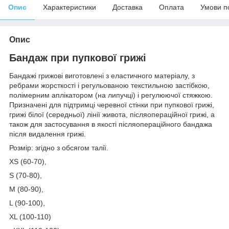
Опис
Характеристики
Доставка
Оплата
Умови п
Опис
Бандаж при пупкової грижі
Бандажі грижові виготовлені з еластичного матеріалу, з
ребрами жорсткості і регульованою текстильною застібкою,
полімерним аплікатором (на липучці) і регулюючої стяжкою.
Призначені для підтримці черевної стінки при пупкової грижі,
грижі білої (середньої) лінії живота, післяопераційної грижі, а
також для застосування в якості післяопераційного бандажа
після видалення грижі.
Розмір: згідно з обсягом талії.
XS (60-70),
S (70-80),
M (80-90),
L (90-100),
XL (100-110)