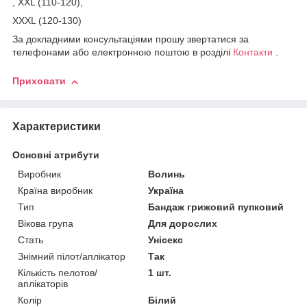
, XXL (110-120),
XXXL (120-130)
За докладними консультаціями прошу звертатися за
телефонами або електронною поштою в розділі
Контакти
.
Приховати
Характеристики
Основні атрибути
Виробник
Волинь
Країна виробник
Україна
Тип
Бандаж грижовий пупковий
Вікова група
Для дорослих
Стать
Унісекс
Знімний пілот/аплікатор
Так
Кількість пелотов/
1 шт.
аплікаторів
Колір
Білий