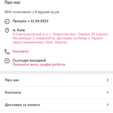
Про нас
хірургічних
інструменті
88% позитивних з 8 відгуків за рік
в в Києві
або в будь-
Працює з 11.04.2012
якому
іншому
м. Київ
регіоні
К-Святошинський р-н с. Новосілки вул. Озерна 25 (корпус
України?
Механізації 2 поверх18 к). Доставка по Києву и Україні
Звертайтес
через перевозчика, Київ, Україна
я в
Медпромпл
Контакти
юс! Ми
пропонуєм
Сьогодні вихідний
Показати весь графік роботи
о:
великий асортимент, що охоплює широку категорію
товарів для проведення медичних маніпуляцій;
Про нас
зручний пошук на сайті: фільтр за призначенням
товару, ціни тощо;
Контакти
знижені ціни, які не включені надбавки на оффлайн-
витрати;
Доставка та оплата
наявність 95% продукції на складі;