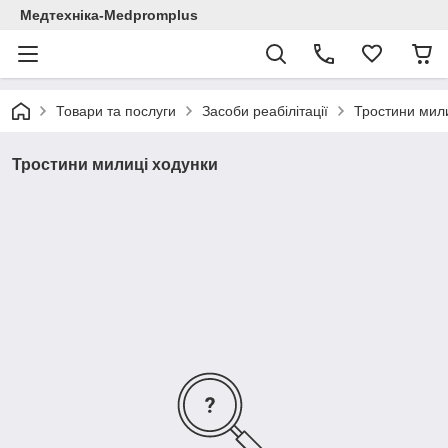
Медтехніка-Medpromplus
Товари та послуги
Засоби реабілітації
Тростини мили
Тростини милиці ходунки