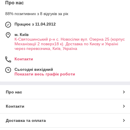
Про нас
Опорна тростина — помічник у
пересуванні
88% позитивних з 8 відгуків за рік
Чим старше стає людина,
Працює з 11.04.2012
тим важче ходити
самостійно. В такому
м. Київ
випадку не обійтися без
К-Святошинський р-н с. Новосілки вул. Озерна 25 (корпус
тростини. Ця опора
Механізації 2 поверх18 к). Доставка по Києву и Україні
через перевозчика, Київ, Україна
допомагає людям з
обмеженими
Контакти
можливостями, які
проходять реабілітацію
Сьогодні вихідний
після травми або
Показати весь графік роботи
операції. Найчастіше
металева або дерев'яна,
тростина для ходьби
Про нас
буває декількох видів. Які тростини можна придбати на
нашому сайті:
Контакти
орієнтир — призначена для людей з проблемами
зору, використовується для орієнтування в приміщенні і
на вулиці;
Доставка та оплата
телескопічні (висувні) — довжина регулюється