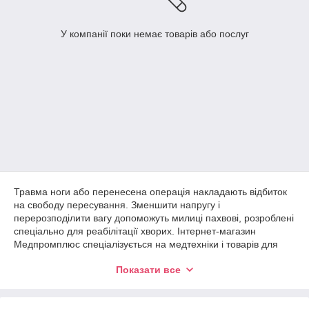
У компанії поки немає товарів або послуг
Травма ноги або перенесена операція накладають відбиток
на свободу пересування. Зменшити напругу і
перерозподілити вагу допоможуть милиці пахвові, розроблені
спеціально для реабілітації хворих. Інтернет-магазин
Медпромплюс спеціалізується на медтехніки і товарів для
лікарень та хоспісів. В асортименті милиці, палиці,
Показати все
ходунки,
протипролежневі матраци
і допоміжна атрибутика
призначена для реабілітації та лікування.